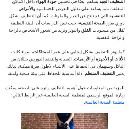
التنظيف الجيد
يساهم أيضًا في تحسين
جودة الهواء
داخل الأماكن
المغلقة، مما يساعد على تقليل التعرض للحساسية
والأمراض
التنفسية
التي قد تنتج عن الغبار والملوثات. كما أن التنظيف بشكل
دوري يعزز
الصحة النفسية
، حيث تبين الدراسات أن البيئة النظيفة
تُقلل من مستويات
القلق
والتوتر وتزيد من شعور الأشخاص بالراحة
والراحة النفسية.
كما يؤثر التنظيف بشكل إيجابي على عمر
الممتلكات
، سواء كانت
الأثاث
أو
الأجهزة
أو
الأرضيات
. الصيانة والتفقد الدوريين يقللان من
التآكل ويسهمان في الحفاظ على الأشياء لأطول فترة ممكنة. لذلك،
يعتبر
التنظيف المنتظم
أداة أساسية للحفاظ على بيئة صحية وآمنة.
للمزيد من المعلومات حول أهمية التنظيف وأثره على الصحة، يمكنك
زيارة الموقع الرسمي لمنظمة الصحة العالمية عبر الرابط التالي:
منظمة الصحة العالمية
.