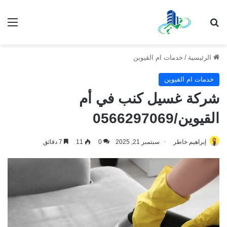
بحث عن
الق
الرئيسية
/
خدمات ام القيوين
خدمات ام القيوين
شركة غسيل كنب في أم
القيوين/0566297069
إبراهيم خاطر
سبتمبر 21, 2025
0
11
7 دقائق