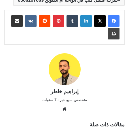
شركة غسيل كنب في الواحة أم القيوين 0566297069
لينكدإن
بينتيريست
مشاركة عبر البريد
طباعة
إبراهيم خاطر
متخصص سيو خبرة 7 سنوات
موقع
الويب
مقالات ذات صلة