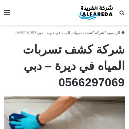
بحث عن
الق
الرئيسية
/
شركة كشف تسربات المياه في ديرة – دبي 0566297069
شركة كشف تسربات
المياه في ديرة – دبي
0566297069