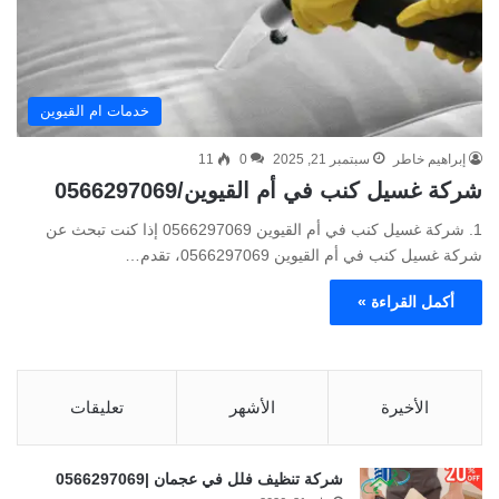
خدمات ام القيوين
إبراهيم خاطر
سبتمبر 21, 2025
0
11
شركة غسيل كنب في أم القيوين/0566297069
1. شركة غسيل كنب في أم القيوين 0566297069 إذا كنت تبحث عن
شركة غسيل كنب في أم القيوين 0566297069، تقدم…
أكمل القراءة »
الأخيرة
الأشهر
تعليقات
شركة تنظيف فلل في عجمان |0566297069