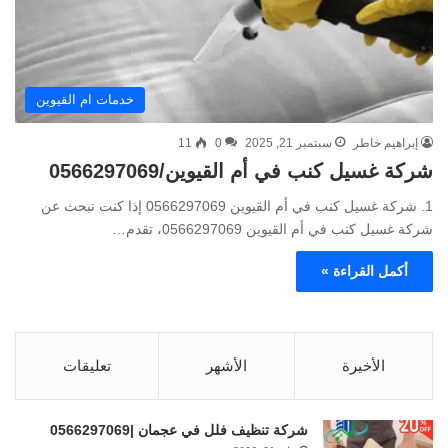
خدمات ام القيوين
إبراهيم خاطر
سبتمبر 21, 2025
0
11
شركة غسيل كنب في أم القيوين/0566297069
1. شركة غسيل كنب في أم القيوين 0566297069 إذا كنت تبحث عن
شركة غسيل كنب في أم القيوين 0566297069، تقدم…
أكمل القراءة »
الأخيرة
الأشهر
تعليقات
شركة تنظيف فلل في عجمان |0566297069