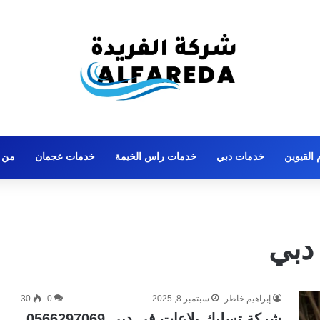
القيوين
خدمات دبي
خدمات راس الخيمة
خدمات عجمان
من 
دبي
إبراهيم خاطر
سبتمبر 8, 2025
0
30
شركة تسليك بلاعات في دبي 0566297069